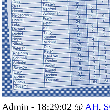
Admin - 18:29:02 @
AH
,
S