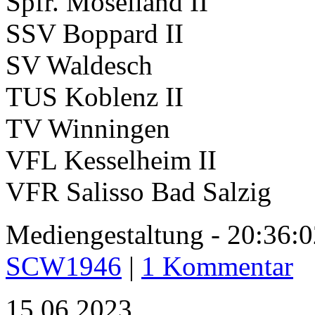
Spfr. Moselland II
SSV Boppard II
SV Waldesch
TUS Koblenz II
TV Winningen
VFL Kesselheim II
VFR Salisso Bad Salzig
Mediengestaltung - 20:36
SCW1946
|
1 Kommentar
15.06.2023