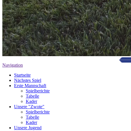
Navigation
Startseite
Nächstes Spiel
Erste Mannschaft
Spielberichte
Tabelle
Kader
Unsere "Zwote"
Spielberichte
Tabelle
Kader
Unsere Jugend