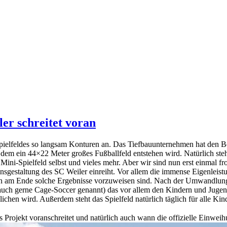
er schreitet voran
ielfeldes so langsam Konturen an. Das Tiefbauunternehmen hat den Be
dem ein 44×22 Meter großes Fußballfeld entstehen wird. Natürlich ste
ini-Spielfeld selbst und vieles mehr. Aber wir sind nun erst einmal froh
einsgestaltung des SC Weiler einreiht. Vor allem die immense Eigenleis
nn am Ende solche Ergebnisse vorzuweisen sind. Nach der Umwandlung 
auch gerne Cage-Soccer genannt) das vor allem den Kindern und Jugend
ichen wird. Außerdem steht das Spielfeld natürlich täglich für alle Ki
 Projekt voranschreitet und natürlich auch wann die offizielle Einwei