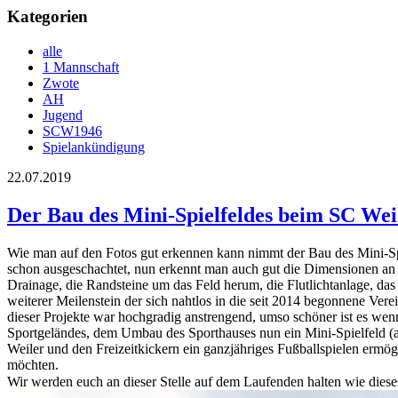
Kategorien
alle
1 Mannschaft
Zwote
AH
Jugend
SCW1946
Spielankündigung
22.07.2019
Der Bau des Mini-Spielfeldes beim SC Weil
Wie man auf den Fotos gut erkennen kann nimmt der Bau des Mini-Sp
schon ausgeschachtet, nun erkennt man auch gut die Dimensionen an 
Drainage, die Randsteine um das Feld herum, die Flutlichtanlage, das M
weiterer Meilenstein der sich nahtlos in die seit 2014 begonnene Ver
dieser Projekte war hochgradig anstrengend, umso schöner ist es we
Sportgeländes, dem Umbau des Sporthauses nun ein Mini-Spielfeld (
Weiler und den Freizeitkickern ein ganzjähriges Fußballspielen ermögl
möchten.
Wir werden euch an dieser Stelle auf dem Laufenden halten wie dieses