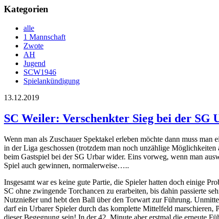
Kategorien
alle
1 Mannschaft
Zwote
AH
Jugend
SCW1946
Spielankündigung
13.12.2019
SC Weiler: Verschenkter Sieg bei der SG 
Wenn man als Zuschauer Spektakel erleben möchte dann muss man einfa
in der Liga geschossen (trotzdem man noch unzählige Möglichkeiten au
beim Gastspiel bei der SG Urbar wider. Eins vorweg, wenn man auswä
Spiel auch gewinnen, normalerweise…..
Insgesamt war es keine gute Partie, die Spieler hatten doch einige P
SC ohne zwingende Torchancen zu erarbeiten, bis dahin passierte seh
Nutznießer und hebt den Ball über den Torwart zur Führung. Unmitte
darf ein Urbarer Spieler durch das komplette Mittelfeld marschieren, P
dieser Begegnung sein! In der 42. Minute aber erstmal die erneute Fü