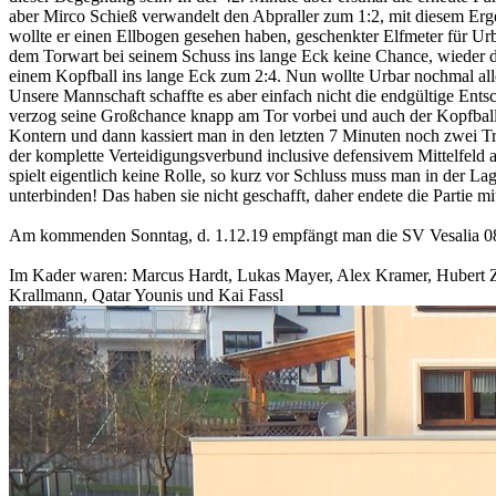
aber Mirco Schieß verwandelt den Abpraller zum 1:2, mit diesem Ergeb
wollte er einen Ellbogen gesehen haben, geschenkter Elfmeter für Urb
dem Torwart bei seinem Schuss ins lange Eck keine Chance, wieder d
einem Kopfball ins lange Eck zum 2:4. Nun wollte Urbar nochmal alle
Unsere Mannschaft schaffte es aber einfach nicht die endgültige Ent
verzog seine Großchance knapp am Tor vorbei und auch der Kopfball 
Kontern und dann kassiert man in den letzten 7 Minuten noch zwei Tr
der komplette Verteidigungsverbund inclusive defensivem Mittelfeld
spielt eigentlich keine Rolle, so kurz vor Schluss muss man in der L
unterbinden! Das haben sie nicht geschafft, daher endete die Partie mi
Am kommenden Sonntag, d. 1.12.19 empfängt man die SV Vesalia 08 
Im Kader waren: Marcus Hardt, Lukas Mayer, Alex Kramer, Hubert Z
Krallmann, Qatar Younis und Kai Fassl