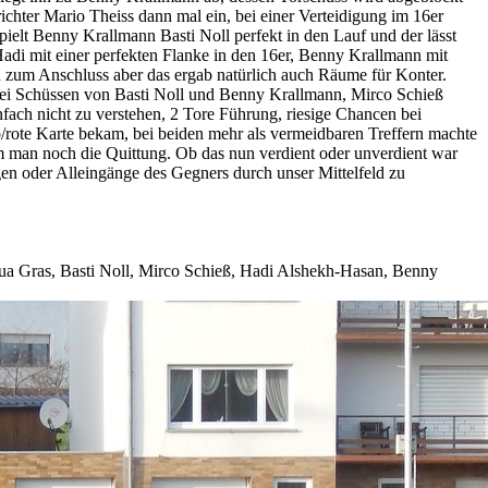
ichter Mario Theiss dann mal ein, bei einer Verteidigung im 16er
ielt Benny Krallmann Basti Noll perfekt in den Lauf und der lässt
adi mit einer perfekten Flanke in den 16er, Benny Krallmann mit
n zum Anschluss aber das ergab natürlich auch Räume für Konter.
g bei Schüssen von Basti Noll und Benny Krallmann, Mirco Schieß
ach nicht zu verstehen, 2 Tore Führung, riesige Chancen bei
/rote Karte bekam, bei beiden mehr als vermeidbaren Treffern machte
m man noch die Quittung. Ob das nun verdient oder unverdient war
igen oder Alleingänge des Gegners durch unser Mittelfeld zu
a Gras, Basti Noll, Mirco Schieß, Hadi Alshekh-Hasan, Benny