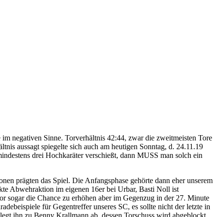
im negativen Sinne. Torverhältnis 42:44, zwar die zweitmeisten Tore
tnis aussagt spiegelte sich auch am heutigen Sonntag, d. 24.11.19
 mindestens drei Hochkaräter verschießt, dann MUSS man solch ein
ktionen prägten das Spiel. Die Anfangsphase gehörte dann eher unserem
te Abwehraktion im eigenen 16er bei Urbar, Basti Noll ist
Tor sogar die Chance zu erhöhen aber im Gegenzug in der 27. Minute
debeispiele für Gegentreffer unseres SC, es sollte nicht der letzte in
r legt ihn zu Benny Krallmann ab, dessen Torschuss wird abgeblockt