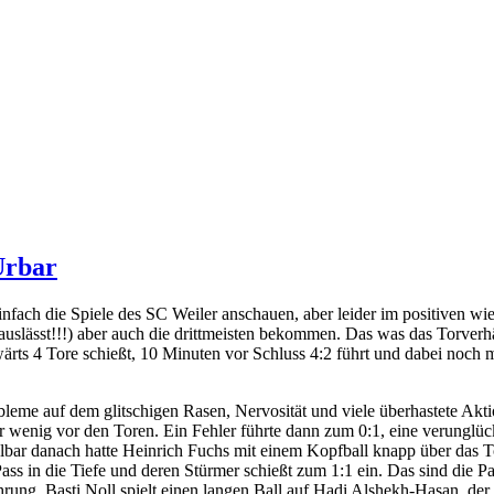
Urbar
ch die Spiele des SC Weiler anschauen, aber leider im positiven wie 
slässt!!!) aber auch die drittmeisten bekommen. Das was das Torverhäl
rts 4 Tore schießt, 10 Minuten vor Schluss 4:2 führt und dabei noch
robleme auf dem glitschigen Rasen, Nervosität und viele überhastete A
r wenig vor den Toren. Ein Fehler führte dann zum 0:1, eine verunglück
lbar danach hatte Heinrich Fuchs mit einem Kopfball knapp über das 
ass in die Tiefe und deren Stürmer schießt zum 1:1 ein. Das sind die Para
hrung, Basti Noll spielt einen langen Ball auf Hadi Alshekh-Hasan, de