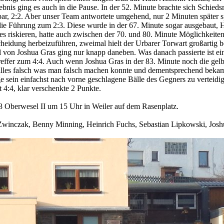
nis ging es auch in die Pause. In der 52. Minute brachte sich Schiedsr
ar, 2:2. Aber unser Team antwortete umgehend, nur 2 Minuten später sp
ie Führung zum 2:3. Diese wurde in der 67. Minute sogar ausgebaut, H
s riskieren, hatte auch zwischen der 70. und 80. Minute Möglichkeite
scheidung herbeizuführen, zweimal hielt der Urbarer Torwart großarti
von Joshua Gras ging nur knapp daneben. Was danach passierte ist einf
effer zum 4:4. Auch wenn Joshua Gras in der 83. Minute noch die gelb
 alles falsch was man falsch machen konnte und dementsprechend beka
age sein einfachst nach vorne geschlagene Bälle des Gegners zu verteid
t 4:4, klar verschenkte 2 Punkte.
Oberwesel II um 15 Uhr in Weiler auf dem Rasenplatz.
winczak, Benny Minning, Heinrich Fuchs, Sebastian Lipkowski, Joshu