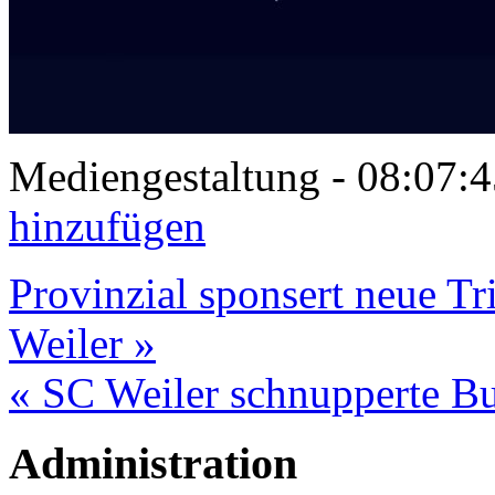
Mediengestaltung - 08:07
hinzufügen
Provinzial sponsert neue Tr
Weiler »
« SC Weiler schnupperte Bu
Administration