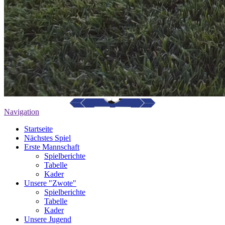
Navigation
Startseite
Nächstes Spiel
Erste Mannschaft
Spielberichte
Tabelle
Kader
Unsere "Zwote"
Spielberichte
Tabelle
Kader
Unsere Jugend