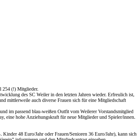
 254 (!) Mitglieder.
wicklung des SC Weiler in den letzten Jahren wieder. Erfreulich ist,
d mittlerweile auch diverse Frauen sich für eine Mitgliedschaft
t und im passend blau-weißen Outfit vom Weilerer Vorstandsmitglied
ay, eine hohe Anziehungskraft für neue Mitglieder und Spieler/innen.
 B. Kinder 48 Euro/Jahr oder Frauen/Senioren 36 Euro/Jahr), kann sich
rein” informieren und den Mitgliedsantrag einsehen.