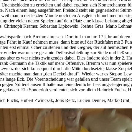
 Unentschieden zu erreichen und dabei ergaben sich Konterchancen für
 Nach einem lang ausgeführten Freistoß steht ein gegnerischer Stürmer
r weil man in der letzten Minute noch den Ausgleich hinnehmen musste,
ng der vielen neuen Spielern auf dem Platz eine klasse Leistung abgeli
hs, Christoph Kramer, Sebastian Lipkowski, Joshua Gras, Mario Lehna
swärtspartie nach Bremm anreisen. Dort traf man um 17 Uhr auf deren
ange Fahrt in Kauf nehmen muss, dann bitte auf der Rückfahrt mit 3 Pu
ten erst einmal sicher zu stehen und den Gegner, der auf heimischen 
 wieder war unsere gesamte Defensivabteilung zur Stelle und ließ so gu
ss aber es war nichts zwingendes dabei. Dies änderte sich in der 2. Hal
Frank Gutmann die Taktik auf mehr Offensive. Bremm war nun spielerisc
Lewenz der sich konsequent durch die Mitte durchsetzte, klasse Zuspiel
päter machte man dann „den Deckel drauf“. Wieder war es Steppo Lewenz
s lange Eck. Die Vorentscheidung war gefallen und unser Team spielte 
gegen Nörtershausen II hatte man eine deutliche Leistungssteigerung ge
ce gelassen. Ein Sonderlob verdienten sich vor allem Heinrich Fuchs, 
rich Fuchs, Hubert Zwinczak, Joris Reitz, Lucien Denner, Marko Graf