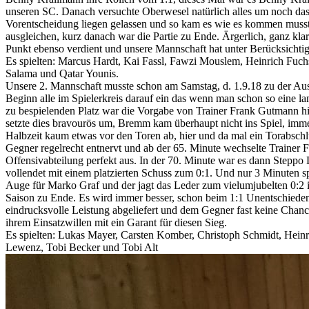
unseren SC. Danach versuchte Oberwesel natürlich alles um noch das
Vorentscheidung liegen gelassen und so kam es wie es kommen musste.
ausgleichen, kurz danach war die Partie zu Ende. Ärgerlich, ganz kla
Punkt ebenso verdient und unsere Mannschaft hat unter Berücksichtigu
Es spielten: Marcus Hardt, Kai Fassl, Fawzi Mouslem, Heinrich Fuc
Salama und Qatar Younis.
Unsere 2. Mannschaft musste schon am Samstag, d. 1.9.18 zu der Au
Beginn alle im Spielerkreis darauf ein das wenn man schon so eine l
zu bespielenden Platz war die Vorgabe von Trainer Frank Gutmann hin
setzte dies bravourös um, Bremm kam überhaupt nicht ins Spiel, immer
Halbzeit kaum etwas vor den Toren ab, hier und da mal ein Torabschlu
Gegner regelrecht entnervt und ab der 65. Minute wechselte Trainer 
Offensivabteilung perfekt aus. In der 70. Minute war es dann Steppo 
vollendet mit einem platzierten Schuss zum 0:1. Und nur 3 Minuten s
Auge für Marko Graf und der jagt das Leder zum vielumjubelten 0:2 in
Saison zu Ende. Es wird immer besser, schon beim 1:1 Unentschieden 
eindrucksvolle Leistung abgeliefert und dem Gegner fast keine Chan
ihrem Einsatzwillen mit ein Garant für diesen Sieg.
Es spielten: Lukas Mayer, Carsten Komber, Christoph Schmidt, Hein
Lewenz, Tobi Becker und Tobi Alt