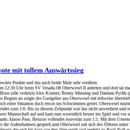
te mit tollem Auswärtssieg
ärts Punkte und das auch beide Male sehr verdient.
m 12:30 Uhr beim SV Vesalia 08 Oberwesel II antreten und dort tat ma
Boos (alle verletzt) Alex Kramer, Benny Minning und Damian Pyrlik (p
on Beginn an zeigte der Gastgeber aus Oberwesel mit teilweise übertri
ch einer Situation doch etwas ins Schwimmen geriet. Oberwesel nutzte
ndet zum 1:0. Bis zu diesem Zeitpunkt war das nicht unverdient und re
ere Mannschaft auf und kam nun wesentlich besser ins Spiel und vor al
atte, klasse Pass, Benzon vollendet souverän zum 1:1. Mit dem Unents
 die Außenbahnen gespielt und Oberwesel sah sich des Öfteren unter D
n der sich bis kurz vor den 16er spielt und perfekt zu Basti Noll aufl