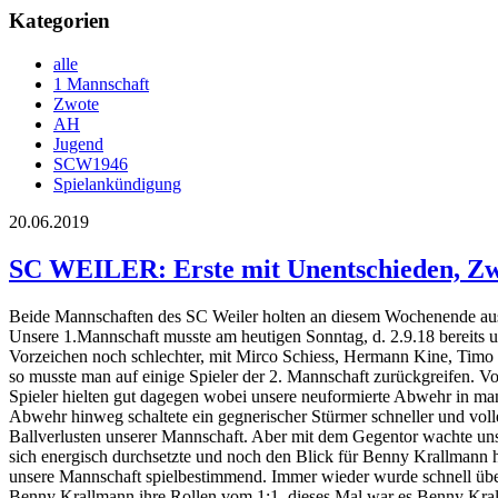
Kategorien
alle
1 Mannschaft
Zwote
AH
Jugend
SCW1946
Spielankündigung
20.06.2019
SC WEILER: Erste mit Unentschieden, Zwo
Beide Mannschaften des SC Weiler holten an diesem Wochenende ausw
Unsere 1.Mannschaft musste am heutigen Sonntag, d. 2.9.18 bereits u
Vorzeichen noch schlechter, mit Mirco Schiess, Hermann Kine, Timo 
so musste man auf einige Spieler der 2. Mannschaft zurückgreifen. V
Spieler hielten gut dagegen wobei unsere neuformierte Abwehr in man
Abwehr hinweg schaltete ein gegnerischer Stürmer schneller und volle
Ballverlusten unserer Mannschaft. Aber mit dem Gegentor wachte uns
sich energisch durchsetzte und noch den Blick für Benny Krallmann h
unsere Mannschaft spielbestimmend. Immer wieder wurde schnell über
Benny Krallmann ihre Rollen vom 1:1, dieses Mal war es Benny Krallman