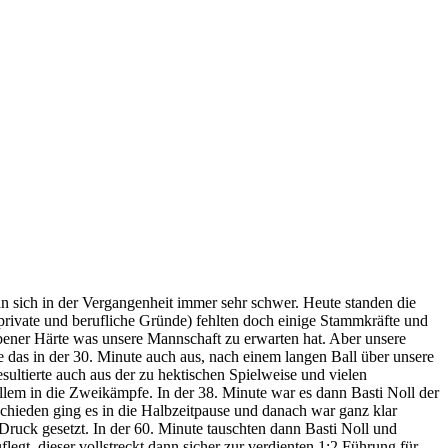
n sich in der Vergangenheit immer sehr schwer. Heute standen die
rivate und berufliche Gründe) fehlten doch einige Stammkräfte und
ebener Härte was unsere Mannschaft zu erwarten hat. Aber unsere
 das in der 30. Minute auch aus, nach einem langen Ball über unsere
sultierte auch aus der zu hektischen Spielweise und vielen
lem in die Zweikämpfe. In der 38. Minute war es dann Basti Noll der
chieden ging es in die Halbzeitpause und danach war ganz klar
ruck gesetzt. In der 60. Minute tauschten dann Basti Noll und
egt, dieser vollstreckt dann sicher zur verdienten 1:2 Führung für