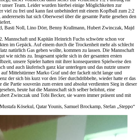
 unser Team. Leider wurden hierbei einige Möglichkeiten zur
 viel zu frei und kann fast unbehindert mit einem Kopfball zum 2:2
 andererseits hat sich Oberwesel über die gesamte Partie gesehen den
efert.
rd, Basti Noll, Lino Dörr, Benny Krallmann, Hubert Zwinczak, Majd
 2. Mannschaft und Kapitän Heinrich Fuchs schwörte schon vor
nkten im Gepäck. Auf einem durch die Trockenheit mehr als schlecht
Platz natürlich Gas geben wollte, kommen zu lassen. Die Mannschaft
t wie nichts zu. Insgesamt spielte sich in der gesamten ersten
bzeit, unsere Spieler hatten mit ihrer konsequenten Spielweise den
h und auch läuferisch ganz klar unterlegen und das nutzte unsere
 auf Mittelstürmer Marko Graf und der fackelt nicht lange und
 der sich bis kurz vor den 16er durchdribbelte, wieder hatte er das
die Partie souverän zum ersten und absolut verdienten Sieg in dieser
sehen, heute hat die Mannschaft sich selber belohnt, eine
Hubert Zwinczak und Tobi Becker, sie waren immer präsent und mit
, Mustafa Kösekul, Qatar Younis, Samuel Brockamp, Stefan „Steppo“