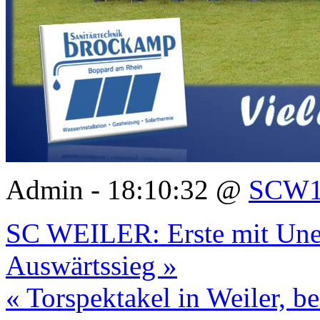
Admin - 18:10:32 @
SCW1
SC WEILER: Erste mit Unen
Auswärtssieg »
« Torspektakel in Weiler, b