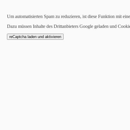
Kategorien
Um automatisierten Spam zu reduzieren, ist diese Funktion mit ein
alle
Dazu müssen Inhalte des Drittanbieters Google geladen und Cooki
1 Mannschaft
Zwote
AH
Jugend
SCW1946
Spielankündigung
21.07.2019