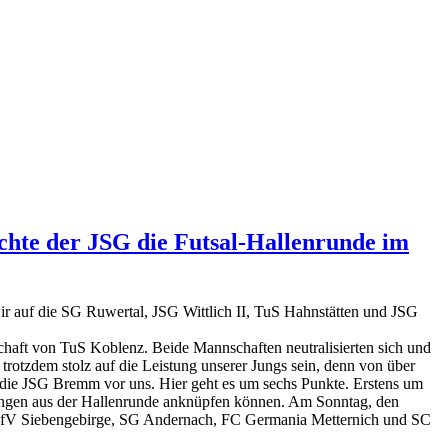
chte der JSG die Futsal-Hallenrunde im
wir auf die SG Ruwertal, JSG Wittlich II, TuS Hahnstätten und JSG
schaft von TuS Koblenz. Beide Mannschaften neutralisierten sich und
trotzdem stolz auf die Leistung unserer Jungs sein, denn von über
 die JSG Bremm vor uns. Hier geht es um sechs Punkte. Erstens um
stungen aus der Hallenrunde anknüpfen können. Am Sonntag, den
n, JfV Siebengebirge, SG Andernach, FC Germania Metternich und SC