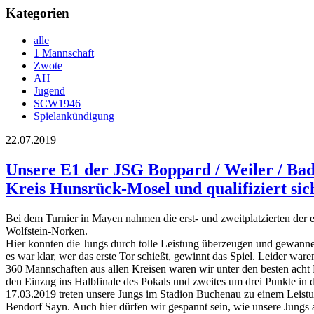
Kategorien
alle
1 Mannschaft
Zwote
AH
Jugend
SCW1946
Spielankündigung
22.07.2019
Unsere E1 der JSG Boppard / Weiler / Bad
Kreis Hunsrück-Mosel und qualifiziert sic
Bei dem Turnier in Mayen nahmen die erst- und zweitplatzierten der e
Wolfstein-Norken.
Hier konnten die Jungs durch tolle Leistung überzeugen und gewannen
es war klar, wer das erste Tor schießt, gewinnt das Spiel. Leider wa
360 Mannschaften aus allen Kreisen waren wir unter den besten ach
den Einzug ins Halbfinale des Pokals und zweites um drei Punkte in 
17.03.2019 treten unsere Jungs im Stadion Buchenau zu einem Leist
Bendorf Sayn. Auch hier dürfen wir gespannt sein, wie unsere Jungs