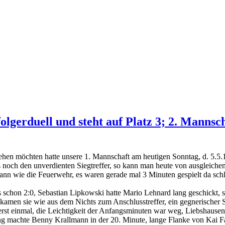
olgerduell und steht auf Platz 3; 2. Mannsc
 sehen möchten hatte unsere 1. Mannschaft am heutigen Sonntag, d. 5.
s noch den unverdienten Siegtreffer, so kann man heute von ausgleiche
nn wie die Feuerwehr, es waren gerade mal 3 Minuten gespielt da schlä
s schon 2:0, Sebastian Lipkowski hatte Mario Lehnard lang geschickt, s
kamen sie wie aus dem Nichts zum Anschlusstreffer, ein gegnerischer S
rst einmal, die Leichtigkeit der Anfangsminuten war weg, Liebshausen sp
g machte Benny Krallmann in der 20. Minute, lange Flanke von Kai Fa