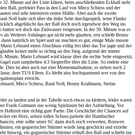
 32. Minute auf der Linie klären, beim anschließenden Eckball steht
den Ball, perfekter Pass in den Lauf von Mirco Schiess und der
nten und sehr intensiven ersten Hälfte. Aber auch die zweite
sti Noll hatte sich über die linke Seite durchgespielt, seine Flanke
lücklich abgefälscht das der Ball doch noch irgendwie den Weg ins
 hatten wir doch das Zielwasser vergessen. In der 50. Minute war es
 es als Weilerer Anhänger gar nicht mehr glauben, erst schießt Benny
ann natürlich im Spiel und sie machten es gut, einige Male musste
ario Lehnard einen Abschluss völlig frei über das Tor jagte und der
aubte keiner mehr so richtig an den Sieg, aufgrund der immer
. Minute, Mario Lehnard wird klasse über die rechte Seite eingesetzt,
Kugel zum umjubelten 4:3 Siegtreffer über die Linie. So endete eine
de. Dies ist aber auch nur eine Momentaufnahme, es stehen noch 2
-Klasse, dem TUS Ellern. Es bleibt also hochspannend wer von den
tionsplatz erreicht.
hnard, Mirco Schiess, Basti Noll, Benny Krallmann, Stefan
er zu landen und in der Tabelle noch etwas zu klettern, leider waren
ainer Frank Gutmann nur wenig Spielraum bei der Aufstellung. Vor
ten Halbzeit eine richtig gute Partie. Die Geschichte der Chancen auf
ecker ein Herz, seinen tollen Schuss parierte der Hambucher
 Chancen, eine sollte unser SC dann doch noch verwerten, Rouwen
nuten, ein gegnerischer Stürmer wurde lang geschickt und erzielte
hr hinweg, ein gegnerischer Stürmer erläuft den Ball und schiebt zur