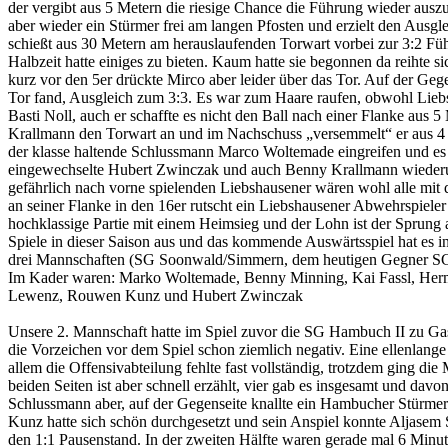
der vergibt aus 5 Metern die riesige Chance die Führung wieder ausz
aber wieder ein Stürmer frei am langen Pfosten und erzielt den Ausg
schießt aus 30 Metern am herauslaufenden Torwart vorbei zur 3:2 Füh
Halbzeit hatte einiges zu bieten. Kaum hatte sie begonnen da reihte si
kurz vor den 5er drückte Mirco aber leider über das Tor. Auf der Ge
Tor fand, Ausgleich zum 3:3. Es war zum Haare raufen, obwohl Liebsh
Basti Noll, auch er schaffte es nicht den Ball nach einer Flanke aus 
Krallmann den Torwart an und im Nachschuss „versemmelt“ er aus 4 M
der klasse haltende Schlussmann Marco Woltemade eingreifen und es g
eingewechselte Hubert Zwinczak und auch Benny Krallmann wiederum 
gefährlich nach vorne spielenden Liebshausener wären wohl alle mit d
an seiner Flanke in den 16er rutscht ein Liebshausener Abwehrspieler
hochklassige Partie mit einem Heimsieg und der Lohn ist der Sprung 
Spiele in dieser Saison aus und das kommende Auswärtsspiel hat es i
drei Mannschaften (SG Soonwald/Simmern, dem heutigen Gegner SG L
Im Kader waren: Marko Woltemade, Benny Minning, Kai Fassl, Herma
Lewenz, Rouwen Kunz und Hubert Zwinczak
Unsere 2. Mannschaft hatte im Spiel zuvor die SG Hambuch II zu Gast
die Vorzeichen vor dem Spiel schon ziemlich negativ. Eine ellenlange
allem die Offensivabteilung fehlte fast vollständig, trotzdem ging die
beiden Seiten ist aber schnell erzählt, vier gab es insgesamt und da
Schlussmann aber, auf der Gegenseite knallte ein Hambucher Stürmer
Kunz hatte sich schön durchgesetzt und sein Anspiel konnte Aljasem 
den 1:1 Pausenstand. In der zweiten Hälfte waren gerade mal 6 Minute