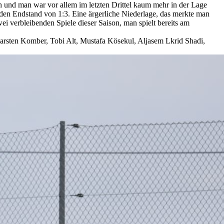
h und man war vor allem im letzten Drittel kaum mehr in der Lage
en Endstand von 1:3. Eine ärgerliche Niederlage, das merkte man
ei verbleibenden Spiele dieser Saison, man spielt bereits am
arsten Komber, Tobi Alt, Mustafa Kösekul, Aljasem Lkrid Shadi,