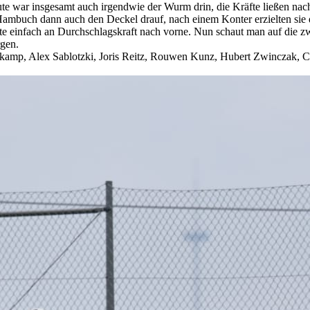
te war insgesamt auch irgendwie der Wurm drin, die Kräfte ließen nac
ambuch dann auch den Deckel drauf, nach einem Konter erzielten sie d
lte einfach an Durchschlagskraft nach vorne. Nun schaut man auf die zw
gen.
ckamp, Alex Sablotzki, Joris Reitz, Rouwen Kunz, Hubert Zwinczak, C