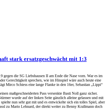
haft stark ersatzgeschwächt mit 1:3
5.19 gegen die SG Liebshausen II am Ende die Nase vorn. War es im
nder Gerechtigkeit sprechen, wie im Hinspiel wäre auch heute eine
gt Mirco Schiess eine lange Flanke in den 16er, Sebastian „Lippi“
einen maßgeschneiderten Pass versenkte Basti Noll ganz sicher.
türmer wurde auf der linken Seite gänzlich alleine gelassen und mit
ielte nun sehr gut mit und es entwickelte sich ein tolles Spiel, aber
ssl zu Mario Lehnard, der direkt weiter zu Benny Krallmann doch