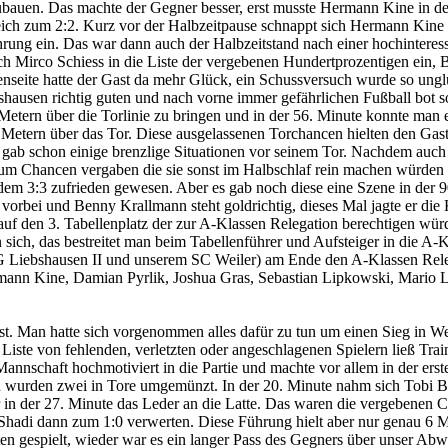
ubauen. Das machte der Gegner besser, erst musste Hermann Kine in der
leich zum 2:2. Kurz vor der Halbzeitpause schnappt sich Hermann Kine 
rung ein. Das war dann auch der Halbzeitstand nach einer hochinteressa
ch Mirco Schiess in die Liste der vergebenen Hundertprozentigen ein, Ba
genseite hatte der Gast da mehr Glück, ein Schussversuch wurde so ung
ausen richtig guten und nach vorne immer gefährlichen Fußball bot so
5 Metern über die Torlinie zu bringen und in der 56. Minute konnte man
etern über das Tor. Diese ausgelassenen Torchancen hielten den Gast d
ab schon einige brenzlige Situationen vor seinem Tor. Nachdem auch M
Chancen vergaben die sie sonst im Halbschlaf rein machen würden gl
em 3:3 zufrieden gewesen. Aber es gab noch diese eine Szene in der 90
 vorbei und Benny Krallmann steht goldrichtig, dieses Mal jagte er die 
auf den 3. Tabellenplatz der zur A-Klassen Relegation berechtigen wür
n sich, das bestreitet man beim Tabellenführer und Aufsteiger in die A
iebshausen II und unserem SC Weiler) am Ende den A-Klassen Relega
nn Kine, Damian Pyrlik, Joshua Gras, Sebastian Lipkowski, Mario Le
. Man hatte sich vorgenommen alles dafür zu tun um einen Sieg in Weil
 Liste von fehlenden, verletzten oder angeschlagenen Spielern ließ Tr
 Mannschaft hochmotiviert in die Partie und machte vor allem in der ers
von wurden zwei in Tore umgemünzt. In der 20. Minute nahm sich Tobi B
 in der 27. Minute das Leder an die Latte. Das waren die vergebenen
Shadi dann zum 1:0 verwerten. Diese Führung hielt aber nur genau 6 Mi
n gespielt, wieder war es ein langer Pass des Gegners über unser Abwe