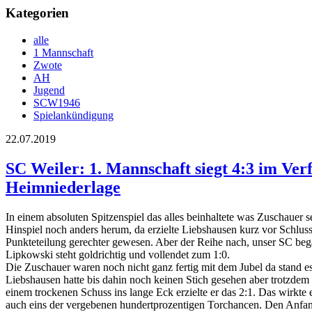
Kategorien
alle
1 Mannschaft
Zwote
AH
Jugend
SCW1946
Spielankündigung
22.07.2019
SC Weiler: 1. Mannschaft siegt 4:3 im Verf
Heimniederlage
In einem absoluten Spitzenspiel das alles beinhaltete was Zuschauer
Hinspiel noch anders herum, da erzielte Liebshausen kurz vor Schlus
Punkteteilung gerechter gewesen. Aber der Reihe nach, unser SC bega
Lipkowski steht goldrichtig und vollendet zum 1:0.
Die Zuschauer waren noch nicht ganz fertig mit dem Jubel da stand e
Liebshausen hatte bis dahin noch keinen Stich gesehen aber trotzdem 
einem trockenen Schuss ins lange Eck erzielte er das 2:1. Das wirkte e
auch eins der vergebenen hundertprozentigen Torchancen. Den Anfan