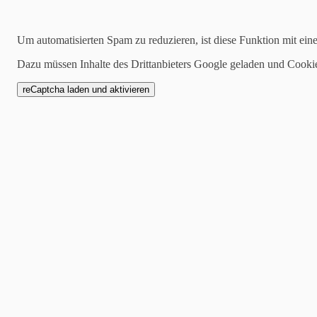
Kategorien
Um automatisierten Spam zu reduzieren, ist diese Funktion mit ein
alle
Dazu müssen Inhalte des Drittanbieters Google geladen und Cooki
1 Mannschaft
Zwote
AH
Jugend
SCW1946
Spielankündigung
04.11.2019