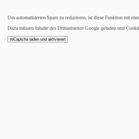
Kategorien
Um automatisierten Spam zu reduzieren, ist diese Funktion mit ein
alle
1 Mannschaft
Dazu müssen Inhalte des Drittanbieters Google geladen und Cooki
Zwote
AH
Jugend
SCW1946
Spielankündigung
18.11.2019
Starkes Derby der 2.Mannschaft gegen de
Abschiedsspiel von Majd Salama
Es war ein tolles Derby das die Nachbarn SC Weiler II und VFR Bad 
allem im Mittelfeld ein Übergewicht und spielte sich mit klasse Kombi
Abnehmer fehlte oder die Bälle einfach zu ungenau gespielt wurden.
nutzen. In der 15. Minute war es Mirco Schieß der am eigenen 16er m
In Höhe 16er legte er den Ball dem aus der eigenen Abwehr mitgelauf
zum 2:0 aber im Gewusel im 5 Meterraum klärte ein Bad Salziger Abwe
konsequent verteidigt und ein gegnerischer Stürmer jagt den Ball aus