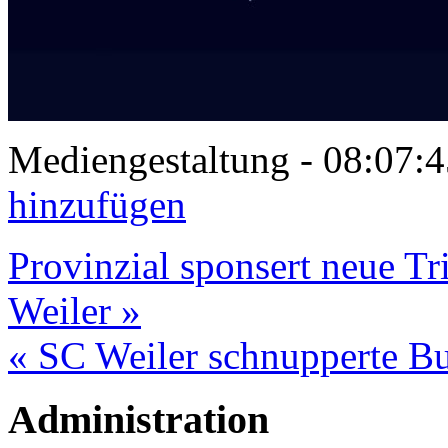
Mediengestaltung - 08:07
hinzufügen
Provinzial sponsert neue Tr
Weiler »
« SC Weiler schnupperte Bu
Administration