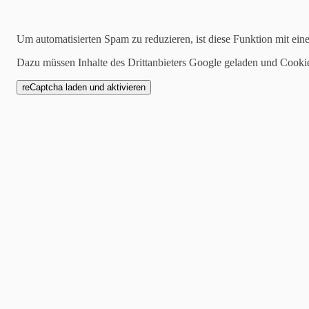
Kategorien
Um automatisierten Spam zu reduzieren, ist diese Funktion mit ein
alle
Dazu müssen Inhalte des Drittanbieters Google geladen und Cooki
1 Mannschaft
Zwote
AH
Jugend
SCW1946
Spielankündigung
08.05.2023