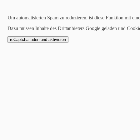
Kategorien
Um automatisierten Spam zu reduzieren, ist diese Funktion mit ein
alle
1 Mannschaft
Dazu müssen Inhalte des Drittanbieters Google geladen und Cooki
Zwote
AH
Jugend
SCW1946
Spielankündigung
11.06.2023
NEUZUGANG BEIM SC WEILER 💪
Name: Bene Peiter
Geburtsdatum: 5.7.2001
Wohnhaft: Schwall
Position: Mittelfeld
Werdegang: TSV Emmelshausen
Warum zum SC Weiler? Ich habe mich für den SC Weiler entschieden w
habe.
Meine persönlichen Ziele: Spaß haben und guten Fußball spielen.
Sportliche Erfolge: Ehrenurkunde bei den Bundesjugendspielen 2011 
Lieblingsverein: FC Bayern München