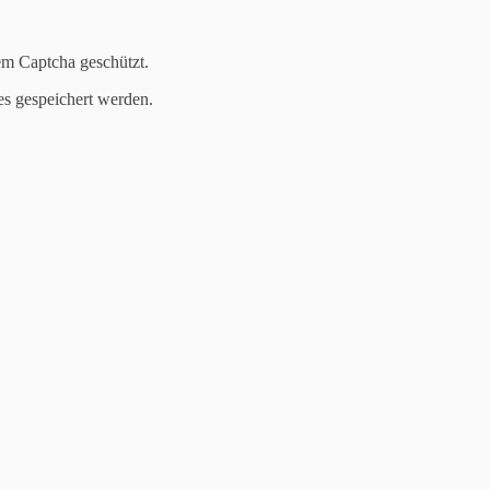
em Captcha geschützt.
es gespeichert werden.
eil ich bereits einige Spieler aus dem Team kenne und weil ich direk
😉, Aufstieg in die Rheinlandliga in der B- und A-Jugend