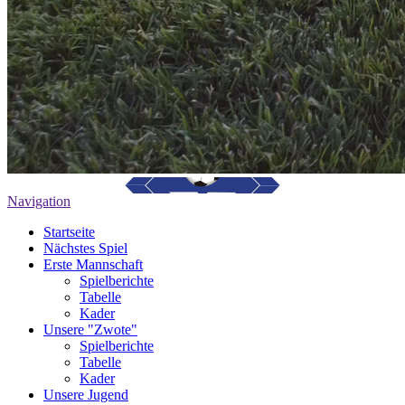
Navigation
Startseite
Nächstes Spiel
Erste Mannschaft
Spielberichte
Tabelle
Kader
Unsere "Zwote"
Spielberichte
Tabelle
Kader
Unsere Jugend