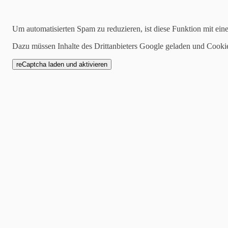
Kategorien
Um automatisierten Spam zu reduzieren, ist diese Funktion mit ein
alle
1 Mannschaft
Dazu müssen Inhalte des Drittanbieters Google geladen und Cooki
Zwote
AH
Jugend
SCW1946
Spielankündigung
21.03.2024
SC Weiler: Kantersieg trotz Spiel der ve
Es war eindeutig am Sonntag, d. 17.3.24 gegen die SG Niederburg II,
Von Beginn an spielte nur unser SC und bereits in der 10.Minute war 
in der 21.Minute war es Lukas Müller der nach Vorarbeit von Christia
einen Ball durch zu Daniel Schneider, der quer zu Hermann Kine, Absc
Daniel Schneider lässt zwei Gegenspieler auf der linken Seite stehen, 
So ging es mit dem 4:0 in die Pause und das war für die Gäste noch s
ganz klar an der fehlenden Chancenverwertung. In der 57.Minute dann
Wagner schickte Joshi auf der linken Seite, perfekter Pass zu Chrissi
aufgerückt nutzte Niederburg seine erste Möglichkeit direkt zum 4:1,
Doppelchance aus aussichtreichster Position, beide vergeben. Nur eine