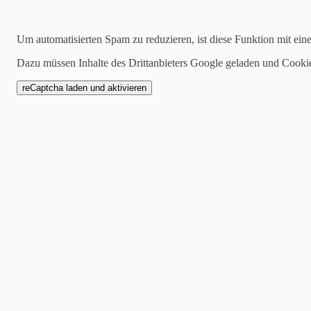
Kategorien
Um automatisierten Spam zu reduzieren, ist diese Funktion mit ein
alle
Dazu müssen Inhalte des Drittanbieters Google geladen und Cooki
1 Mannschaft
Zwote
AH
Jugend
SCW1946
Spielankündigung
16.04.2024