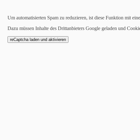
Kategorien
Um automatisierten Spam zu reduzieren, ist diese Funktion mit ein
alle
Dazu müssen Inhalte des Drittanbieters Google geladen und Cooki
1 Mannschaft
Zwote
AH
Jugend
SCW1946
Spielankündigung
16.04.2024