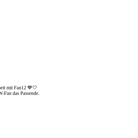
eit mit Fan12 💙🤍
CW-Fan das Passende.