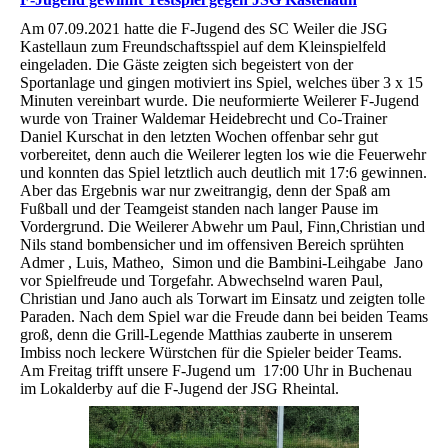
Am 07.09.2021 hatte die F-Jugend des SC Weiler die JSG
Kastellaun zum Freundschaftsspiel auf dem Kleinspielfeld
eingeladen. Die Gäste zeigten sich begeistert von der
Sportanlage und gingen motiviert ins Spiel, welches über 3 x 15
Minuten vereinbart wurde. Die neuformierte Weilerer F-Jugend
wurde von Trainer Waldemar Heidebrecht und Co-Trainer
Daniel Kurschat in den letzten Wochen offenbar sehr gut
vorbereitet, denn auch die Weilerer legten los wie die Feuerwehr
und konnten das Spiel letztlich auch deutlich mit 17:6 gewinnen.
Aber das Ergebnis war nur zweitrangig, denn der Spaß am
Fußball und der Teamgeist standen nach langer Pause im
Vordergrund. Die Weilerer Abwehr um Paul, Finn,Christian und
Nils stand bombensicher und im offensiven Bereich sprühten
Admer , Luis, Matheo, Simon und die Bambini-Leihgabe Jano
vor Spielfreude und Torgefahr. Abwechselnd waren Paul,
Christian und Jano auch als Torwart im Einsatz und zeigten tolle
Paraden. Nach dem Spiel war die Freude dann bei beiden Teams
groß, denn die Grill-Legende Matthias zauberte in unserem
Imbiss noch leckere Würstchen für die Spieler beider Teams.
Am Freitag trifft unsere F-Jugend um 17:00 Uhr in Buchenau
im Lokalderby auf die F-Jugend der JSG Rheintal.