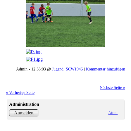
Admin - 12:33:03 @
Jugend
,
SCW1946
|
Kommentar hinzufügen
Nächste Seite »
« Vorherige Seite
Administration
Atom
Anmelden