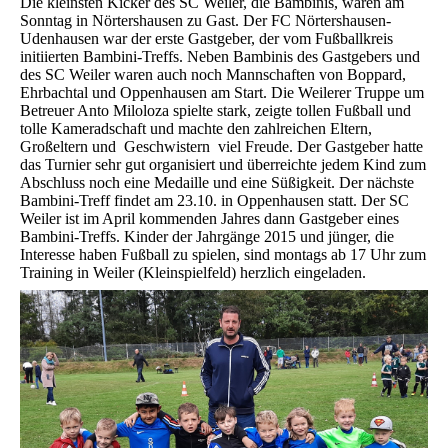
Die kleinsten Kicker des SC Weiler, die Bambinis, waren am
Sonntag in Nörtershausen zu Gast. Der FC Nörtershausen-
Udenhausen war der erste Gastgeber, der vom Fußballkreis
initiierten Bambini-Treffs. Neben Bambinis des Gastgebers und
des SC Weiler waren auch noch Mannschaften von Boppard,
Ehrbachtal und Oppenhausen am Start. Die Weilerer Truppe um
Betreuer Anto Miloloza spielte stark, zeigte tollen Fußball und
tolle Kameradschaft und machte den zahlreichen Eltern,
Großeltern und Geschwistern viel Freude. Der Gastgeber hatte
das Turnier sehr gut organisiert und überreichte jedem Kind zum
Abschluss noch eine Medaille und eine Süßigkeit. Der nächste
Bambini-Treff findet am 23.10. in Oppenhausen statt. Der SC
Weiler ist im April kommenden Jahres dann Gastgeber eines
Bambini-Treffs. Kinder der Jahrgänge 2015 und jünger, die
Interesse haben Fußball zu spielen, sind montags ab 17 Uhr zum
Training in Weiler (Kleinspielfeld) herzlich eingeladen.