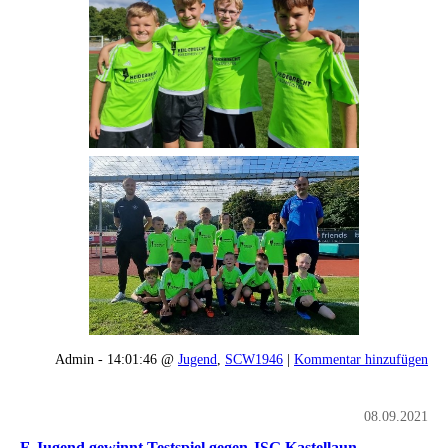
Admin - 14:01:46 @
Jugend
,
SCW1946
|
Kommentar hinzufügen
08.09.2021
F-Jugend gewinnt Testspiel gegen JSG Kastellaun