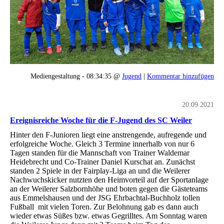
Mediengestaltung - 08:34:35 @
Jugend
|
Kommentar hinzufügen
20.09.2021
Ereignisreiche Woche für die F-Jugend des SC Weiler
Hinter den F-Junioren liegt eine anstrengende, aufregende und
erfolgreiche Woche. Gleich 3 Termine innerhalb von nur 6
Tagen standen für die Mannschaft von Trainer Waldemar
Heidebrecht und Co-Trainer Daniel Kurschat an. Zunächst
standen 2 Spiele in der Fairplay-Liga an und die Weilerer
Nachwuchskicker nutzten den Heimvorteil auf der Sportanlage
an der Weilerer Salzbornhöhe und boten gegen die Gästeteams
aus Emmelshausen und der JSG Ehrbachtal-Buchholz tollen
Fußball mit vielen Toren. Zur Belohnung gab es dann auch
wieder etwas Süßes bzw. etwas Gegrilltes. Am Sonntag waren