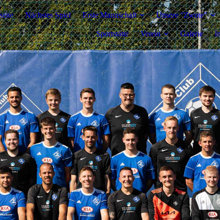
seite
Nächstes Spiel
Erste Mannschaft
Unsere "Zwote"
Sportstätte
Verein
Galerie
I