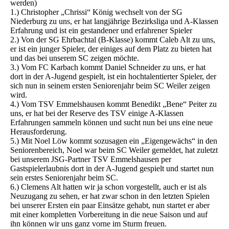
werden)
1.) Christopher „Chrissi“ König wechselt von der SG
Niederburg zu uns, er hat langjährige Bezirksliga und A-Klassen
Erfahrung und ist ein gestandener und erfahrener Spieler
2.) Von der SG Ehrbachtal (B-Klasse) kommt Caleb Alt zu uns,
er ist ein junger Spieler, der einiges auf dem Platz zu bieten hat
und das bei unserem SC zeigen möchte.
3.) Vom FC Karbach kommt Daniel Schneider zu uns, er hat
dort in der A-Jugend gespielt, ist ein hochtalentierter Spieler, der
sich nun in seinem ersten Seniorenjahr beim SC Weiler zeigen
wird.
4.) Vom TSV Emmelshausen kommt Benedikt „Bene“ Peiter zu
uns, er hat bei der Reserve des TSV einige A-Klassen
Erfahrungen sammeln können und sucht nun bei uns eine neue
Herausforderung.
5.) Mit Noel Löw kommt sozusagen ein „Eigengewächs“ in den
Seniorenbereich, Noel war beim SC Weiler gemeldet, hat zuletzt
bei unserem JSG-Partner TSV Emmelshausen per
Gastspielerlaubnis dort in der A-Jugend gespielt und startet nun
sein erstes Seniorenjahr beim SC.
6.) Clemens Alt hatten wir ja schon vorgestellt, auch er ist als
Neuzugang zu sehen, er hat zwar schon in den letzten Spielen
bei unserer Ersten ein paar Einsätze gehabt, nun startet er aber
mit einer kompletten Vorbereitung in die neue Saison und auf
ihn können wir uns ganz vorne im Sturm freuen.