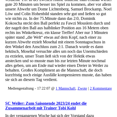
gute 20 Minuten um besser ins Spiel zu kommen, aber vor allem
unsere Abwehr um Dome Lichtenberg, Samuel Brockamp, Noel
Löw und Colin Hohenbild standen sehr gut und ließen so gut
wie nichts zu. In der 75.Minute dann das 2:0, Dominik
Kokoscha steckt den Ball perfekt zu Fawzi Mouslem durch und
der nagelt den Ball aus halblinker Position aus 16 Metern oben
rechts ins Winkelkreuz, ein klasse Treffer! Aber nur 3 Minuten
später stand „die Welt“ etwas auf dem Kopf, nach einer zu
kurzen Abwehr erzielt Moseltal mit einem Sonntagsschuss in
den Winkel den Anschluss zum 2:1. Danach wurde es dann
hektisch, Moseltal versuchte alles um noch das Unentschieden
zu erzielen, unser Team ließ sich von der Hektik etwas
anstecken und so musste man bis zur letzten Minute nochmal
alles geben, um am Ende mal wieder einen Dreier in Weiler zu
behalten. Großes Kompliment an die Mannschaft, die doch
kurzfristig noch einige Ausfälle kompensieren musste, das haben
sie sich an diesem Tag verdient.
Mediengestaltung - 17:22:07 @
1 Mannschaft
,
Zwote
|
2 Kommentare
SC Weiler: Zum Saisonende 2023/24 endet die
Zusammenarbeit mit Trainer Tobi Kohl
In der vergangenen Woche hat sich der Vorstand dazu