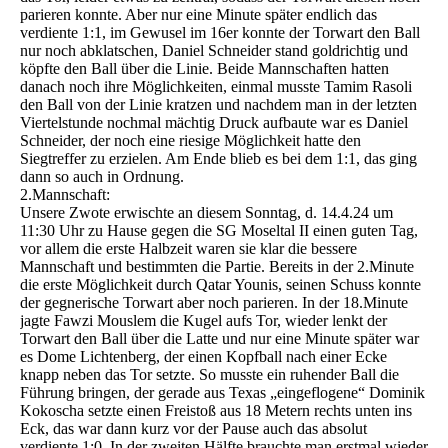
parieren konnte. Aber nur eine Minute später endlich das
verdiente 1:1, im Gewusel im 16er konnte der Torwart den Ball
nur noch abklatschen, Daniel Schneider stand goldrichtig und
köpfte den Ball über die Linie. Beide Mannschaften hatten
danach noch ihre Möglichkeiten, einmal musste Tamim Rasoli
den Ball von der Linie kratzen und nachdem man in der letzten
Viertelstunde nochmal mächtig Druck aufbaute war es Daniel
Schneider, der noch eine riesige Möglichkeit hatte den
Siegtreffer zu erzielen. Am Ende blieb es bei dem 1:1, das ging
dann so auch in Ordnung.
2.Mannschaft:
Unsere Zwote erwischte an diesem Sonntag, d. 14.4.24 um
11:30 Uhr zu Hause gegen die SG Moseltal II einen guten Tag,
vor allem die erste Halbzeit waren sie klar die bessere
Mannschaft und bestimmten die Partie. Bereits in der 2.Minute
die erste Möglichkeit durch Qatar Younis, seinen Schuss konnte
der gegnerische Torwart aber noch parieren. In der 18.Minute
jagte Fawzi Mouslem die Kugel aufs Tor, wieder lenkt der
Torwart den Ball über die Latte und nur eine Minute später war
es Dome Lichtenberg, der einen Kopfball nach einer Ecke
knapp neben das Tor setzte. So musste ein ruhender Ball die
Führung bringen, der gerade aus Texas „eingeflogene“ Dominik
Kokoscha setzte einen Freistoß aus 18 Metern rechts unten ins
Eck, das war dann kurz vor der Pause auch das absolut
verdiente 1:0. In der zweiten Hälfte brauchte man erstmal wieder