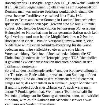
Rasenplatz das TOP-Spiel gegen den FC „Blau-Weiß“ Karbach
II an. Bis zum vergangenen Spieltag war es ein Kopf-an-Kopf
Rennen, man war mehrere Spieltage punktgleich, einzig die
etwas bessere Tordifferenz entschied über Platz 1+2.
Da unser Team am letzten Sonntag in Laudert Unentschieden
spielte und Karbach sein Spiel gewann sind sie nun 2 Punkte
voraus. Also liegt der Druck schon bei unserem SC, es ist ein
Heimspiel, zu Hause hat man in der gesamten Saison noch kein
Spiel verloren und man hat die Möglichkeit diesen 2 Punkte
Rückstand in einen 1 Punkte Vorsprung umzuwandeln, eine
Niederlage würde einen 5-Punkte-Vorsprung für die Gäste
bedeuten und wäre vielleicht so etwas wie eine kleine
Vorentscheidung. Bei einem Unentschieden könnte die SG
Ehrbachtal (insofern sie ihr Heimspiel gegen TUS Rheinböllen
II gewinnen) wieder aufschließen und auch nochmal in den
Titelkampf eingreifen.
So viel zu den „Zahlenspielereien“ und der Rollenverteilung in
der Theorie, am Ende zählt nur, was man am Sonntag auf den
Platz bringt! Und da kann unsere Mannschaft mit Sicherheit
einiges mehr, das war zuletzt in Kastellaun, gegen Morshausen
II und in Laudert doch eher „Magerkost“, auch wenn man
daraus 7 Punkte geholt hat. Wenn unser Team es schafft ihr
Potential punktgenau für Sonntag abzurufen, dann, und wirklich
nur dann, wird es für Karbach mit Sicherheit schwer etwas
Zählbares aus Weiler mitzunehmen.