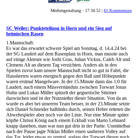
Mediengestaltung - 17:34:52 |
61 Kommentare
SC Weiler: Punkteteilung in Horn und ein Sieg auf
heimischen Rasen
1.Mannschaft:
Es war das erwartet schwere Spiel am Sonntag, d. 14.4.24 bei
der SG Laudert auf dem Rasenplatz in Horn, man musste auch
auf einige Akteure wie Joshi Gras, Julian Vickus, Caleb Alt und
Clemens Alt an diesem Tag verzichten. Anders als in den
Spielen zuvor kam unsere Mannschaft nicht so gut in Fahrt, die
Hausherren waren energisch gegen den Ball und Höhepunkte
waren erstmal Mangelware. In der 15.Minute dann das 1:0 für
Laudert, nach einem Missverständnis zwischen Torwart Jonas
Huhn und Lukas Müller spitzelt der gegnerische Stürmer
dazwischen und ist der Nutznießer dieser Situation. Von da an
wurde es aber bei unserem Team besser, in der 23.Minute setzte
sich Daniel Schneider halblinks durch, seinen Heber retteten die
Abwehrspieler aber noch vor der Linie. Nur eine Minute später
köpfte Chrissi König nach einem Eckball von Mario Lehnard
knapp daneben, man war nun gut drin in der Partie. Unmittelbar
nach der Pause jagte Niklas Müller einen sauberen Volley auf
das Tor, leider etwas zu zentral, sodass der Torwart diesen noch