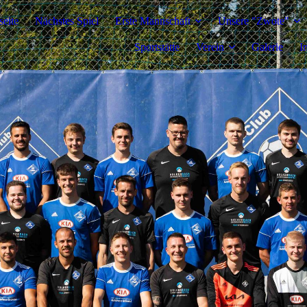
seite
Nächstes Spiel
Erste Mannschaft
Unsere "Zwote"
Sportstätte
Verein
Galerie
I