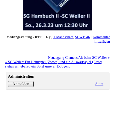
Mediengestaltung - 09:19:56 @
1 Mannschaft
,
SCW1946
|
Kommentar
hinzufügen
Neuzugang Clemens Alt beim SC Weiler »
« SC Weiler: Ein Heimspiel (Zwote) und ein Auswärtsspiel (Erste)
stehen an, ebenso ein Spiel unserer E-Jugend
Administration
Atom
Anmelden