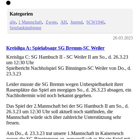
Kategorien
alle
1 Mannschaft
Zwote
AH
Jugend
SCW1946
Spielankündigung
26.03.2023
Kreisliga A: Spielabsage SG Bremm-SC Weiler
Kreisliga C: SG Hambuch II - SC Weiler II am So., d. 26.3.23
um 12:30 Uhr
Spielbericht Nachholspiel SG Binningen-SC Weiler von Do., d.
23.3.23
Leider musste die SG Bremm wegen Unbespielbarkeit ihrer
Rasenplätze das Spiel am morgigen So., d. 26.3.23 absagen, ein
Nachholtermin wird noch bekannt gegeben.
Das Spiel der 2.Mannschaft bei der SG Hambuch II am So., d.
26.3.23 um 12:30 Uhr soll aktuell noch stattfinden, die
Mannschaft würde sich über zahlreiche Unterstützung sehr
freuen.
Am Do., d. 23.3.23 trat unsere 1.Mannschaft in Kaisersesch
gegen die SG Binninmgen an, personell sah es für ein Spiel mit