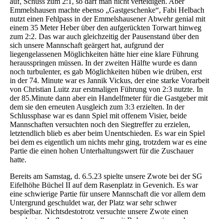
auf, Schuss zum 2:1, so darf man nicht verteidigen. Aber
Emmelshausen machte ebenso „Gastgeschenke“, Fabi Helbach
nutzt einen Fehlpass in der Emmelshausener Abwehr genial mit
einem 35 Meter Heber über den aufgerückten Torwart hinweg
zum 2:2. Das war auch gleichzeitig der Pausenstand über den
sich unsere Mannschaft geärgert hat, aufgrund der
liegengelassenen Möglichkeiten hätte hier eine klare Führung
herausspringen müssen. In der zweiten Hälfte wurde es dann
noch turbulenter, es gab Möglichkeiten hüben wie drüben, erst
in der 74. Minute war es Jannik Vickus, der eine starke Vorarbeit
von Christian Luitz zur erstmaligen Führung von 2:3 nutzte. In
der 85.Minute dann aber ein Handelfmeter für die Gastgeber mit
dem sie den erneuten Ausgleich zum 3:3 erzielten. In der
Schlussphase war es dann Spiel mit offenem Visier, beide
Mannschaften versuchten noch den Siegtreffer zu erzielen,
letztendlich blieb es aber beim Unentschieden. Es war ein Spiel
bei dem es eigentlich um nichts mehr ging, trotzdem war es eine
Partie die einen hohen Unterhaltungswert für die Zuschauer
hatte.
Bereits am Samstag, d. 6.5.23 spielte unsere Zwote bei der SG
Eifelhöhe Büchel II auf dem Rasenplatz in Gevenich. Es war
eine schwierige Partie für unsere Mannschaft die vor allem dem
Untergrund geschuldet war, der Platz war sehr schwer
bespielbar. Nichtsdestotrotz versuchte unsere Zwote einen