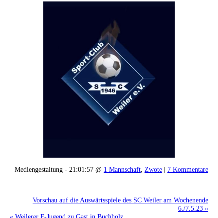
Mediengestaltung - 21:01:57 @
1 Mannschaft
,
Zwote
|
7 Kommentare
Vorschau auf die Auswärtsspiele des SC Weiler am Wochenende
6./7.5.23 »
« Weilerer F-Jugend zu Gast in Buchholz