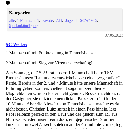
Kategorien
alle
1 Mannschaft
Zwote
AH
Jugend
SCW1946
Spielankündigung
07.05.2023
SC Weiler:
1.Mannschaft mit Punkteteilung in Emmelshausen
2.Mannschaft mit Sieg zur Vizemeisterschaft 😎
Am Sonntag, d. 7.5.23 trat unsere 1.Mannschaft beim TSV
Emmelshausen II an und es entwickelte sich eine „vogelwilde“
Partie. Bereits in der 2. und 4.Minute hätte unsere Mannschaft in
Führung gehen können, vielleicht sogar müssen, beide
Möglichkeiten wurden leider nicht genutzt. Besser machte es da
der Gastgeber, sie nutzten einen dicken Patzer zum 1:0 in der
10.Minute. Aber die Abwehr von Emmelshausen machte es da
nicht besser, Christian Luitz spitzelt in einen Pass hinein, legt
Fabi Helbach perfekt in den Lauf und der gleicht zum 1:1 aus.
Nun war wieder unser Team dran, ein gegnerischer Stürmer
tanzt sich an zwei Abwehrspielern an der Grundlinie vorbei, legt