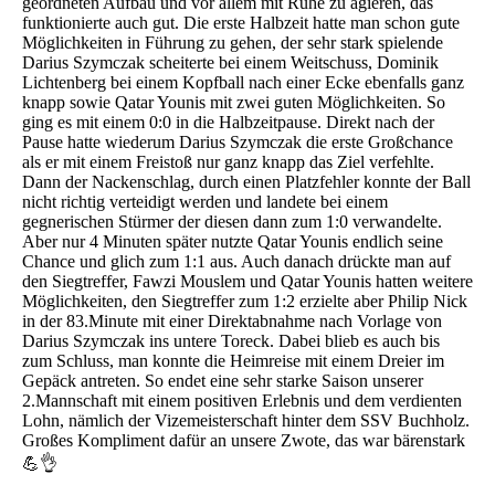
geordneten Aufbau und vor allem mit Ruhe zu agieren, das
funktionierte auch gut. Die erste Halbzeit hatte man schon gute
Möglichkeiten in Führung zu gehen, der sehr stark spielende
Darius Szymczak scheiterte bei einem Weitschuss, Dominik
Lichtenberg bei einem Kopfball nach einer Ecke ebenfalls ganz
knapp sowie Qatar Younis mit zwei guten Möglichkeiten. So
ging es mit einem 0:0 in die Halbzeitpause. Direkt nach der
Pause hatte wiederum Darius Szymczak die erste Großchance
als er mit einem Freistoß nur ganz knapp das Ziel verfehlte.
Dann der Nackenschlag, durch einen Platzfehler konnte der Ball
nicht richtig verteidigt werden und landete bei einem
gegnerischen Stürmer der diesen dann zum 1:0 verwandelte.
Aber nur 4 Minuten später nutzte Qatar Younis endlich seine
Chance und glich zum 1:1 aus. Auch danach drückte man auf
den Siegtreffer, Fawzi Mouslem und Qatar Younis hatten weitere
Möglichkeiten, den Siegtreffer zum 1:2 erzielte aber Philip Nick
in der 83.Minute mit einer Direktabnahme nach Vorlage von
Darius Szymczak ins untere Toreck. Dabei blieb es auch bis
zum Schluss, man konnte die Heimreise mit einem Dreier im
Gepäck antreten. So endet eine sehr starke Saison unserer
2.Mannschaft mit einem positiven Erlebnis und dem verdienten
Lohn, nämlich der Vizemeisterschaft hinter dem SSV Buchholz.
Großes Kompliment dafür an unsere Zwote, das war bärenstark
💪👌