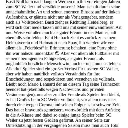
Basti Noll kam nach langem Werben um ihn vor einigen Jahren
zum SC Weiler und verstärkte unsere 1.Mannschaft durch seine
unnachahmliche Art und seinen enormen Einsatz auf der linken
Außenbahn, er glänzte nicht nur als Vorlagengeber, sondern
auch als Vollstrecker. Basti zieht es Richtung Heidelberg, er
wird sich dort niederlassen und uns mit seiner einwandfreien Art
und Weise vor allem auch als guter Freund in der Mannschaft
ebenfalls sehr fehlen. Fabi Helbach zieht es zurück zu seinem
Heimatverein und Heimatort nach Spay, ihn werden wir vor
allem als „Feierbiest“ in Erinnerung behalten, eine Party ohne
ihn war nahezu undenkbar 😉 Aber vor allem als Fußballer mit
seinen überragenden Fähigkeiten, als guter Freund, als
unglaublich herzlicher Mensch wird auch er uns immens fehlen.
Alle drei Spieler sind ein großer Verlust für unseren SC Weiler,
aber wir haben natürlich vollstes Verständnis für ihre
Entscheidungen und respektieren und verstehen sie vollends.
Bleibt noch Mario Lehnard der an diesem Tag seine Trainerzeit
beendet hat (ebenfalls wegen Nachwuchs und privaten
Veränderungen), uns aber zu aller Freude als Spieler treu bleibt,
er hat Großes beim SC Weiler vollbracht, vor allem musste er
durch eine wegen Corona und seinen Folgen sehr schwere Zeit.
Das hat er bravourös gemeistert, wortwörtlich mit dem Aufstieg
in die A-Klasse und dabei so einige junge Spieler beim SC
Weiler zu jetzt festen Größen geformt. An seiner Seite zur
Unterstützung in der vergangenen Saison muss man auch Tobi