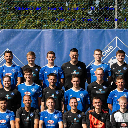
seite
Nächstes Spiel
Erste Mannschaft
Unsere "Zwote"
Sportstätte
Verein
Galerie
I