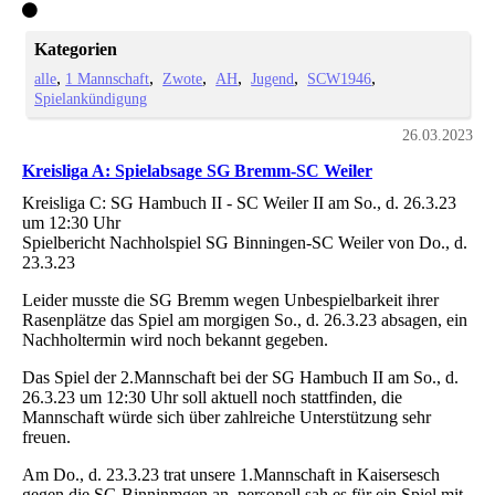
Kategorien
alle
1 Mannschaft
Zwote
AH
Jugend
SCW1946
Spielankündigung
26.03.2023
Kreisliga A: Spielabsage SG Bremm-SC Weiler
Kreisliga C: SG Hambuch II - SC Weiler II am So., d. 26.3.23
um 12:30 Uhr
Spielbericht Nachholspiel SG Binningen-SC Weiler von Do., d.
23.3.23
Leider musste die SG Bremm wegen Unbespielbarkeit ihrer
Rasenplätze das Spiel am morgigen So., d. 26.3.23 absagen, ein
Nachholtermin wird noch bekannt gegeben.
Das Spiel der 2.Mannschaft bei der SG Hambuch II am So., d.
26.3.23 um 12:30 Uhr soll aktuell noch stattfinden, die
Mannschaft würde sich über zahlreiche Unterstützung sehr
freuen.
Am Do., d. 23.3.23 trat unsere 1.Mannschaft in Kaisersesch
gegen die SG Binninmgen an, personell sah es für ein Spiel mit