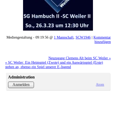
Mediengestaltung - 09:19:56 @
1 Mannschaft
,
SCW1946
|
Kommentar
hinzufügen
Neuzugang Clemens Alt beim SC Weiler »
« SC Weiler: Ein Heimspiel (Zwote) und ein Auswärtsspiel (Erste)
stehen an, ebenso ein Spiel unserer E-Jugend
Administration
Atom
Anmelden